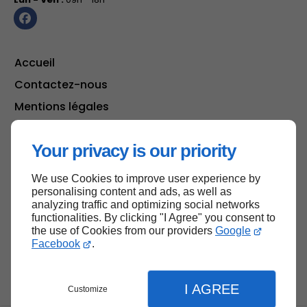
Accueil
Contactez-nous
Mentions légales
Plan du site
Your privacy is our priority
We use Cookies to improve user experience by
Haut de page
personalising content and ads, as well as
analyzing traffic and optimizing social networks
functionalities. By clicking "I Agree" you consent to
the use of Cookies from our providers
Google
Facebook
.
I AGREE
Customize