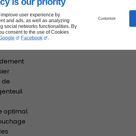
cy is our priority
 improve user experience by
Customize
nt and ads, as well as analyzing
ng social networks functionalities. By
teuil
you consent to the use of Cookies
Google
Facebook
.
pidement
ier
 de
enteuil.
 optimal.
ébouchage
des