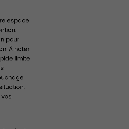
tre espace
ention.
on pour
ion. À noter
pide limite
us
bouchage
ituation.
 vos