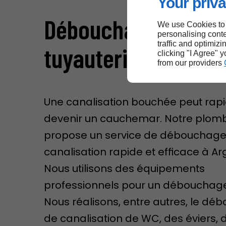
Your priva
Débouchage de
We use Cookies to
personalising conte
traffic and optimizi
tuyauteries à Argen
clicking "I Agree" 
from our providers
Une canalisation bouchée peut ra
devenir un cauchemar. Notre plomb
propose un service de débouchage
canalisation rapide et efficace à Arg
Nous utilisons des équipements
professionnels pour un débouchage
Nous réalisons, entre autres, le d
de canalisation de WC, des éviers, 