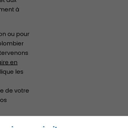
iment à
ion ou pour
 plombier
ntervenons
aire en
lique les
e de votre
nos