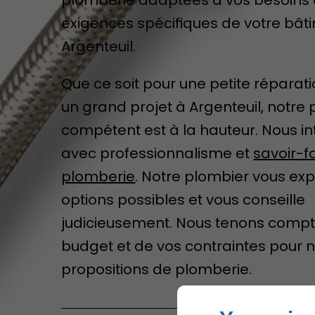
exigences spécifiques de votre bât
Argenteuil.
Que ce soit pour une petite réparat
un grand projet à Argenteuil, notre
compétent est à la hauteur. Nous i
avec professionnalisme et
savoir-f
plomberie
. Notre plombier vous exp
options possibles et vous conseille
judicieusement. Nous tenons compt
budget et de vos contraintes pour 
propositions de plomberie.