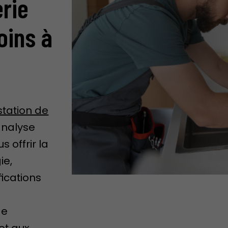
rie
oins à
station de
analyse
 offrir la
ie,
ications
de
et aux