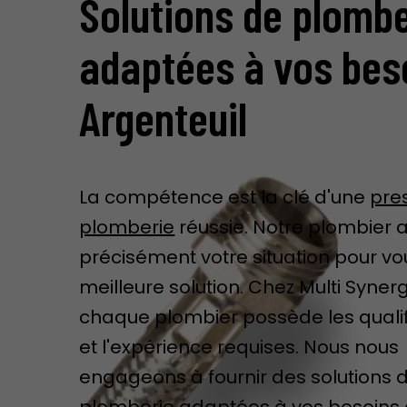
Solutions de plombe
adaptées à vos bes
Argenteuil
La compétence est la clé d'une
pre
plomberie
réussie. Notre plombier 
précisément votre situation pour vous
meilleure solution. Chez Multi Synerg
chaque plombier possède les qualif
et l'expérience requises. Nous nous
engageons à fournir des solutions 
plomberie adaptées à vos besoins 